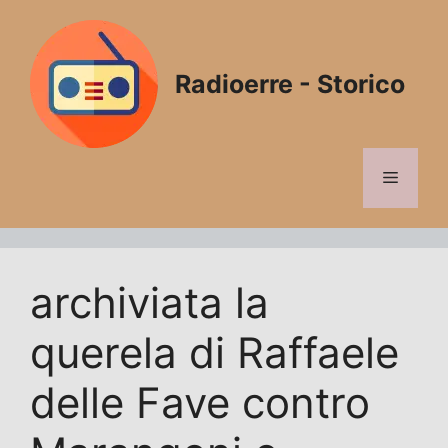
Vai
al
contenuto
Radioerre - Storico
Menu
archiviata la
querela di Raffaele
delle Fave contro