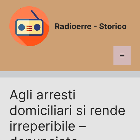
Vai
al
contenuto
Radioerre - Storico
Menu
Agli arresti
domiciliari si rende
irreperibile –