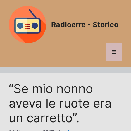
Vai
al
contenuto
Radioerre - Storico
Menu
“Se mio nonno
aveva le ruote era
un carretto”.