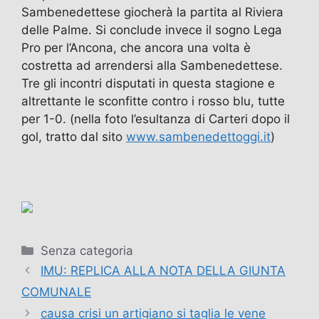
Sambenedettese giocherà la partita al Riviera
delle Palme. Si conclude invece il sogno Lega
Pro per l’Ancona, che ancora una volta è
costretta ad arrendersi alla Sambenedettese.
Tre gli incontri disputati in questa stagione e
altrettante le sconfitte contro i rosso blu, tutte
per 1-0. (nella foto l’esultanza di Carteri dopo il
gol, tratto dal sito
www.sambenedettoggi.it
)
Categorie
Senza categoria
IMU: REPLICA ALLA NOTA DELLA GIUNTA
COMUNALE
causa crisi un artigiano si taglia le vene