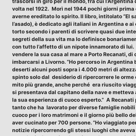
trascorsi in giro per il mondo, fra cui l’Argenti
volta nel 1922. Morì nel 1944 pochi giorni prima
averne ereditato lo spirito. Il libro, intitolato “E
l’asado), è dedicato agli italiani in Argentina e 
torto secondo i parenti di scrivere quasi due inter
segreti della sua vita ma lo definisce bonariamen
con tutto l’affetto di un nipote innamorato di lui
vendere la sua casa al mare a Porto Recanati, d
imbarcarsi a Livorno. “Ho percorso in Argentina
deserti alcuni posti sopra i 4.000 metri di alte
spinto solo dal desiderio di ripercorrere le orme 
mito più grande, anche perché era riuscito viagg
si presentava dal capitano della nave e metteva a
la sua esperienza di cuoco esperto.” A Recanati 
tanto che ha lavorato per diverse famiglie nobili
cuoco per i loro matrimoni e il giorno più bello d
aver cucinato per 700 persone. “Ho viaggiato pe
notizie ripercorrendo gli stessi luoghi che aveva 