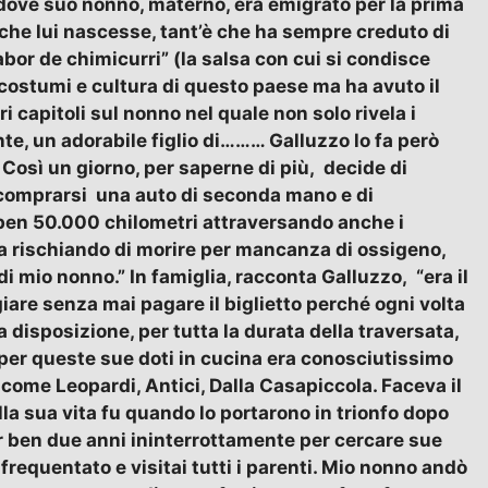
na dove suo nonno, materno, era emigrato per la prima
 che lui nascesse, tant’è che ha sempre creduto di
l sabor de chimicurri” (la salsa con cui si condisce
ai costumi e cultura di questo paese ma ha avuto il
i capitoli sul nonno nel quale non solo rivela i
te, un adorabile figlio di……… Galluzzo lo fa però
. Così un giorno, per saperne di più, decide di
i comprarsi una auto di seconda mano e di
 ben 50.000 chilometri attraversando anche i
zza rischiando di morire per mancanza di ossigeno,
di mio nonno.” In famiglia, racconta Galluzzo, “era il
iare senza mai pagare il biglietto perché ogni volta
 disposizione, per tutta la durata della traversata,
per queste sue doti in cucina era conosciutissimo
 come Leopardi, Antici, Dalla Casapiccola. Faceva il
ella sua vita fu quando lo portarono in trionfo dopo
r ben due anni ininterrottamente per cercare sue
frequentato e visitai tutti i parenti. Mio nonno andò