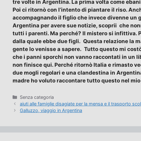
tre volte in Argentina. La prima volta come ebani
Poi ci ritornò con l’intento di piantare il riso. Anc
accompagnando il figlio che invece divenne un g
Argentina per avere sue notizie, scoprii che non
tutti i parenti. Ma perché? Il mistero si infittiva
dalla quale ebbe due figli. Questa relazione la 
gente lo venisse a sapere. Tutto questo mi costò 
che i panni sporchi non vanno raccontati in un lib
non finisce qui. Perché ritornò Italia e rimasto 
due mogli regolari e una clandestina in Argentin
madre ho voluto raccontare tutto questo nel mio 
Categorie
Senza categoria
aiuti alle famiglie disagiate per la mensa e il trasporto sco
Galluzzo, viaggio in Argentina