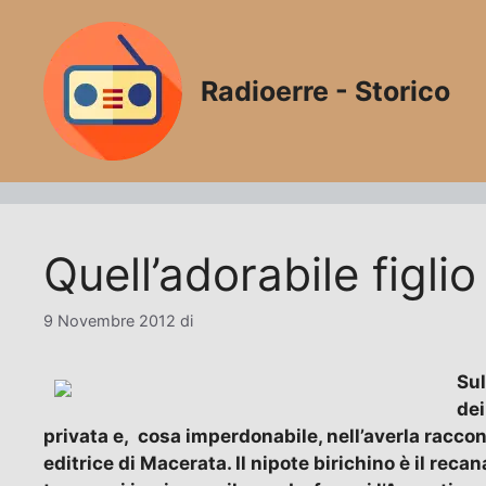
Vai
al
contenuto
Radioerre - Storico
Quell’adorabile figli
9 Novembre 2012
di
Sul
dei
privata e, cosa imperdonabile, nell’averla raccon
editrice di Macerata. Il nipote birichino è il reca