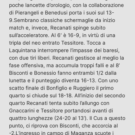
poche lancette d’orologio, con la collaborazione
di Pierangeli e Benedusi porta i suoi sul 13-
9.Sembrano classiche schermaglie da inizio
match e, invece, Recanati spinge subito
sull’acceleratore. Al 6′ è 16-9, in virtù di una
tripla del neo entrato Tessitore. Tocca a
Laquintana interrompere l’impasse dei baresi,
con due tiri liberi. Recanati gestisce al meglio la
fase offensiva, ma accumula troppi falli e al 8′
Bisconti e Bonessio fanno entrambi 1/2 dalla
lunetta e il punteggio diventa 16-13. Con uno
scatto finale di Bonfiglio e Ruggiero il primo
quarto si chiude sul 18-18. All’inizio del secondo
quarto Recanati tenta subito l’allungo con
Gnaccarini e Tessitore portandosi avanti di
quattro lunghezze (24-20 al 13’). Il Cus a questo
punto, ci riprova con Bisconti, che accorcia al
-2.L’ingresso in campo di Maganza scuote i