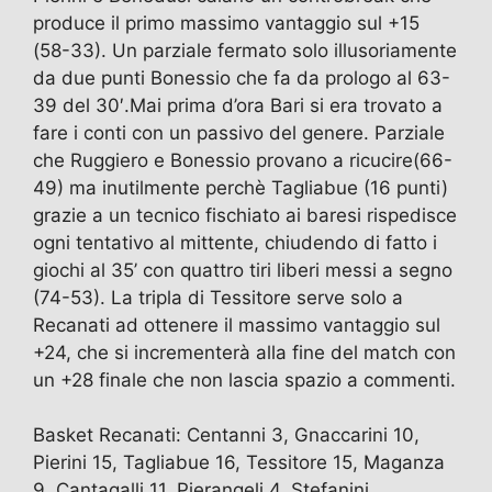
produce il primo massimo vantaggio sul +15
(58-33). Un parziale fermato solo illusoriamente
da due punti Bonessio che fa da prologo al 63-
39 del 30′.Mai prima d’ora Bari si era trovato a
fare i conti con un passivo del genere. Parziale
che Ruggiero e Bonessio provano a ricucire(66-
49) ma inutilmente perchè Tagliabue (16 punti)
grazie a un tecnico fischiato ai baresi rispedisce
ogni tentativo al mittente, chiudendo di fatto i
giochi al 35’ con quattro tiri liberi messi a segno
(74-53). La tripla di Tessitore serve solo a
Recanati ad ottenere il massimo vantaggio sul
+24, che si incrementerà alla fine del match con
un +28 finale che non lascia spazio a commenti.
Basket Recanati: Centanni 3, Gnaccarini 10,
Pierini 15, Tagliabue 16, Tessitore 15, Maganza
9, Cantagalli 11, Pierangeli 4, Stefanini,