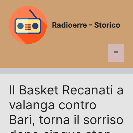
Vai
al
contenuto
Radioerre - Storico
Menu
Il Basket Recanati a
valanga contro
Bari, torna il sorriso