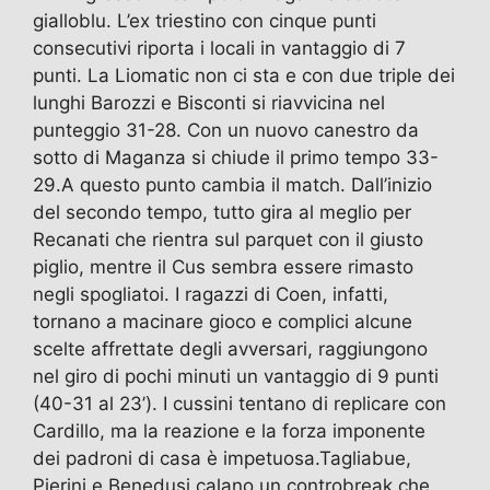
gialloblu. L’ex triestino con cinque punti
consecutivi riporta i locali in vantaggio di 7
punti. La Liomatic non ci sta e con due triple dei
lunghi Barozzi e Bisconti si riavvicina nel
punteggio 31-28. Con un nuovo canestro da
sotto di Maganza si chiude il primo tempo 33-
29.A questo punto cambia il match. Dall’inizio
del secondo tempo, tutto gira al meglio per
Recanati che rientra sul parquet con il giusto
piglio, mentre il Cus sembra essere rimasto
negli spogliatoi. I ragazzi di Coen, infatti,
tornano a macinare gioco e complici alcune
scelte affrettate degli avversari, raggiungono
nel giro di pochi minuti un vantaggio di 9 punti
(40-31 al 23’). I cussini tentano di replicare con
Cardillo, ma la reazione e la forza imponente
dei padroni di casa è impetuosa.Tagliabue,
Pierini e Benedusi calano un controbreak che