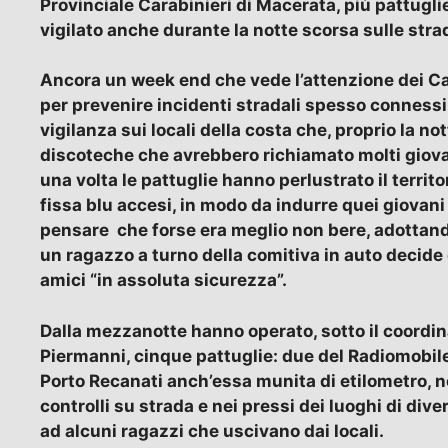
Provinciale Carabinieri di Macerata, più pattug
vigilato anche durante la notte scorsa sulle strad
Ancora un week end che vede l’attenzione dei Car
per prevenire incidenti stradali spesso connessi 
vigilanza sui locali della costa che, proprio la n
discoteche che avrebbero richiamato molti giovan
una volta le pattuglie hanno perlustrato il territor
fissa blu accesi, in modo da indurre quei giovani
pensare che forse era meglio non bere, adottand
un ragazzo a turno della comitiva in auto decide 
amici “in assoluta sicurezza”.
Dalla mezzanotte hanno operato, sotto il coordi
Piermanni, cinque pattuglie: due del Radiomobile
Porto Recanati anch’essa munita di etilometro, 
controlli su strada e nei pressi dei luoghi di div
ad alcuni ragazzi che uscivano dai locali.