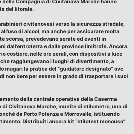
lie della Compagnia di Civitanova Marche hanno
e del litorale.
abinieri civitanovesi verso la sicurezza stradale,
all’uso di alcool, ma anche per assicurare molta
otte scorsa, prevedevano serate ed eventi in
i dall’entroterra e dalle province limitrofe. Ancora
io costiero, nelle ore serali, con dispositivi a luce
 che raggiungevano i luoghi di divertimento, a
o magari la pratica del “guidatore designato” ove
di non bere per essere in grado di trasportare i suoi
namento della centrale operativa della Caserma
 di Civitanova Marche, munite di etilometro, una di
nonché da Porto Potenza e Morrovalle, istituendo
ertimento. Distribuiti ancora kit “etilotest monouso”