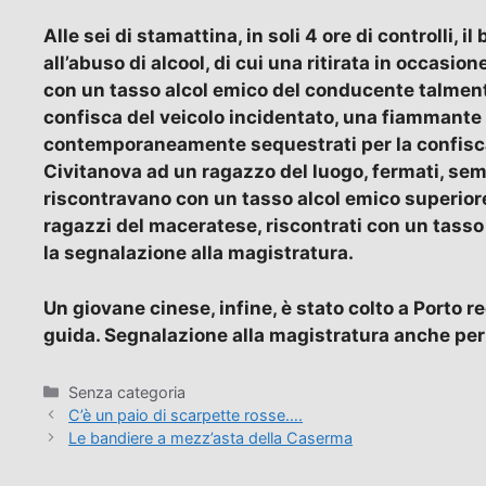
Alle sei di stamattina, in soli 4 ore di controlli, i
all’abuso di alcool, di cui una ritirata in occasio
con un tasso alcol emico del conducente talmente
confisca del veicolo incidentato, una fiammante b
contemporaneamente sequestrati per la confisca 
Civitanova ad un ragazzo del luogo, fermati, semp
riscontravano con un tasso alcol emico superiore ad
ragazzi del maceratese, riscontrati con un tasso co
la segnalazione alla magistratura.
Un giovane cinese, infine, è stato colto a Porto r
guida. Segnalazione alla magistratura anche per 
Categorie
Senza categoria
C’è un paio di scarpette rosse….
Le bandiere a mezz’asta della Caserma