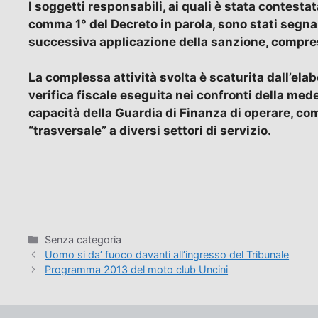
I soggetti responsabili, ai quali è stata contestat
comma 1° del Decreto in parola, sono stati segnal
successiva applicazione della sanzione, compresa 
La complessa attività svolta è scaturita dall’ela
verifica fiscale eseguita nei confronti della med
capacità della Guardia di Finanza di operare, co
“trasversale” a diversi settori di servizio.
Categorie
Senza categoria
Uomo si da’ fuoco davanti all’ingresso del Tribunale
Programma 2013 del moto club Uncini