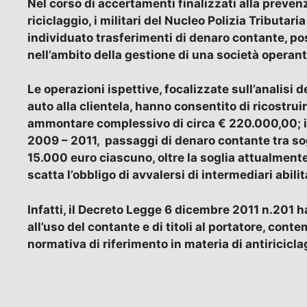
Nel corso di accertamenti finalizzati alla prevenz
riciclaggio, i militari del Nucleo Polizia Tributa
individuato trasferimenti di denaro contante, post
nell’ambito della gestione di una società operant
Le operazioni ispettive, focalizzate sull’analisi de
auto alla clientela, hanno consentito di ricostru
ammontare complessivo di circa € 220.000,00; in p
2009 – 2011, passaggi di denaro contante tra sogg
15.000 euro ciascuno, oltre la soglia attualmente 
scatta l’obbligo di avvalersi di intermediari abilit
Infatti, il Decreto Legge 6 dicembre 2011 n.201 h
all’uso del contante e di titoli al portatore, cont
normativa di riferimento in materia di antiricicla