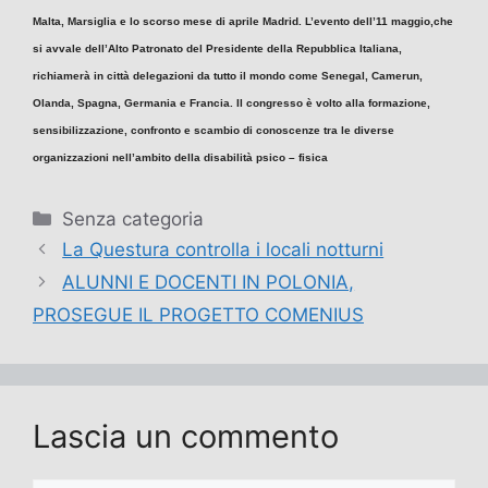
Malta, Marsiglia e lo scorso mese di aprile Madrid. L’evento dell’11 maggio,che
si avvale dell’Alto Patronato del Presidente della Repubblica Italiana,
richiamerà in città delegazioni da tutto il mondo come Senegal, Camerun,
Olanda, Spagna, Germania e Francia. Il congresso è volto alla formazione,
sensibilizzazione, confronto e scambio di conoscenze tra le diverse
organizzazioni nell’ambito della disabilità psico – fisica
Categorie
Senza categoria
La Questura controlla i locali notturni
ALUNNI E DOCENTI IN POLONIA,
PROSEGUE IL PROGETTO COMENIUS
Lascia un commento