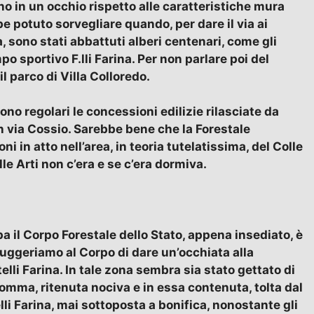
 in un occhio rispetto alle caratteristiche mura
e potuto sorvegliare quando, per dare il via ai
 sono stati abbattuti alberi centenari, come gli
o sportivo F.lli Farina. Per non parlare poi del
l parco di Villa Colloredo.
ono regolari le concessioni edilizie rilasciate da
 via Cossio. Sarebbe bene che la Forestale
i in atto nell’area, in teoria tutelatissima, del Colle
lle Arti non c’era e se c’era dormiva.
a il Corpo Forestale dello Stato, appena insediato, è
 suggeriamo al Corpo di dare un’occhiata alla
telli Farina. In tale zona sembra sia stato gettato di
gomma, ritenuta nociva e in essa contenuta, tolta dal
lli Farina, mai sottoposta a bonifica, nonostante gli