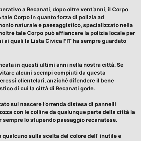
erativo a Recanati, dopo oltre vent’anni, il Corpo
a tale Corpo in quanto forza di polizia ad
imonio naturale e paesaggistico, specializzato nella
oltre tale Corpo può affiancare la polizia locale per
mi ai quali la Lista Civica FIT ha sempre guardato
cata in questi ultimi anni nella nostra città. Se
evitare alcuni scempi compiuti da questa
essi clientelari, anziché difendere il bene
ico di cui la città di Recanati gode.
ato sul nascere l’orrenda distesa di pannelli
cozza con le colline da qualunque parte della città la
per sempre lo stupendo paesaggio recanatese.
 qualcuno sulla scelta del colore dell’ inutile e