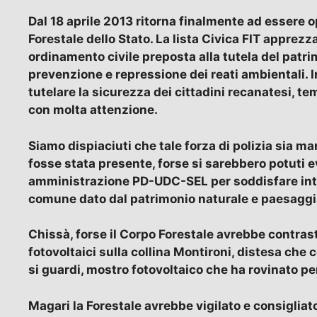
Dal 18 aprile 2013 ritorna finalmente ad essere op
Forestale dello Stato. La lista Civica FIT apprezz
ordinamento civile pre
posta alla tutela del patr
prevenzione e repressione dei reati ambientali. In
tutelare la sicurezza dei cittadini recanatesi, te
con molta attenzione.
Siamo dispiaciuti che tale forza di polizia sia man
fosse stata presente, forse si sarebbero potuti 
amministrazione PD-UDC-SEL per soddisfare inter
comune dato dal patrimonio naturale e paesaggist
Chissà, forse il Corpo Forestale avrebbe contrast
fotovoltaici sulla collina Montironi, distesa che 
si guardi, mostro fotovoltaico che ha rovinato 
Magari la Forestale avrebbe vigilato e consigliato