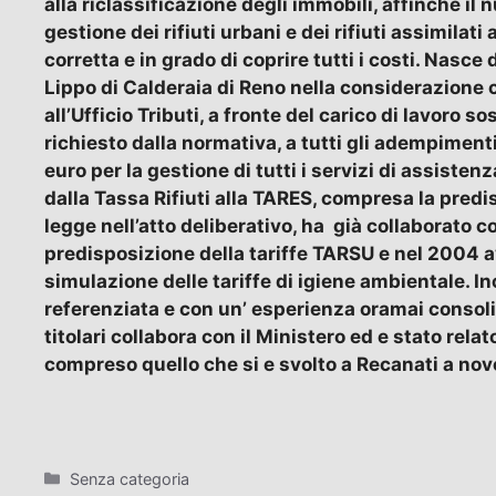
alla riclassificazione degli immobili, affinchè il 
gestione dei rifiuti urbani e dei rifiuti assimilat
corretta e in grado di coprire tutti i costi. Nasce
Lippo di Calderaia di Reno nella considerazione 
all’Ufficio Tributi, a fronte del carico di lavoro 
richiesto dalla normativa, a tutti gli adempimen
euro per la gestione di tutti i servizi di assisten
dalla Tassa Rifiuti alla TARES, compresa la predisp
legge nell’atto deliberativo, ha già collaborato
predisposizione della tariffe TARSU e nel 2004 ave
simulazione delle tariffe di igiene ambientale. 
referenziata e con un’ esperienza oramai consol
titolari collabora con il Ministero ed e stato rel
compreso quello che si e svolto a Recanati a no
Categorie
Senza categoria