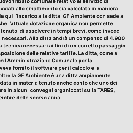
nuovo tributo comunale relativo al servizio di
i avviati allo smaltimento sia calcolato in maniera
 da qui l’incarico alla ditta GF Ambiente con sede a
che l’attuale dotazione organica non permette
sostenuto, di assolvere in tempi brevi, come invece
ti necessari. Alla ditta andrà un compenso di 4.900
za tecnica necessari ai fini di un corretto passaggio
osizione delle relative tariffe. La ditta, come si
 con l’Amministrazione Comunale per la
va fornito il software per il calcolo e la
Inoltre la GF Ambiente è una ditta ampiamente
idata in materia tenuto anche conto che uno dei
atore in alcuni convegni organizzati sulla TARES,
vembre dello scorso anno.