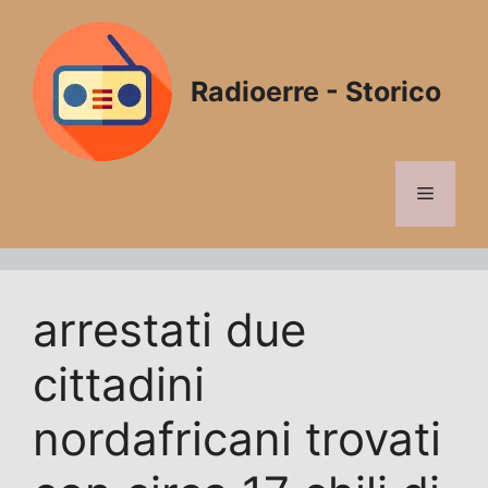
Vai
al
contenuto
Radioerre - Storico
Menu
arrestati due
cittadini
nordafricani trovati