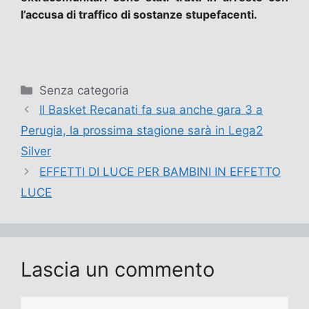
l’accusa di traffico di sostanze stupefacenti.
Categorie
Senza categoria
Il Basket Recanati fa sua anche gara 3 a
Perugia, la prossima stagione sarà in Lega2
Silver
EFFETTI DI LUCE PER BAMBINI IN EFFETTO
LUCE
Lascia un commento
Commento