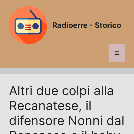
Vai
al
contenuto
Radioerre - Storico
Menu
Altri due colpi alla
Recanatese, il
difensore Nonni dal