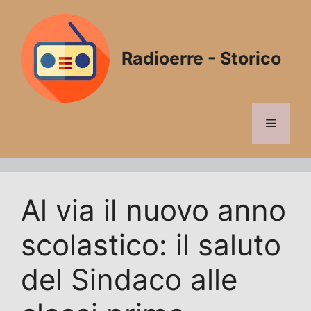
Vai
al
contenuto
Radioerre - Storico
Menu
Al via il nuovo anno
scolastico: il saluto
del Sindaco alle