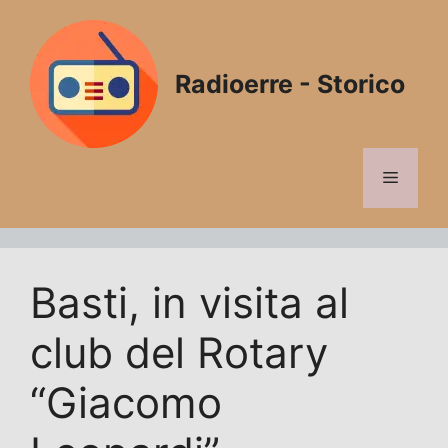
Vai
al
contenuto
Radioerre - Storico
Menu
Basti, in visita al
club del Rotary
“Giacomo