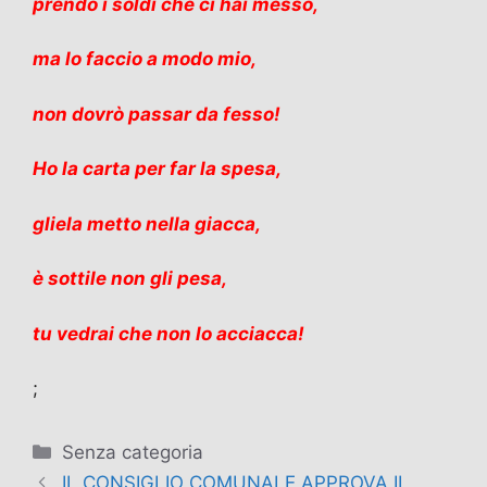
prendo i soldi che ci hai messo,
ma lo faccio a modo mio,
non dovrò passar da fesso!
Ho la carta per far la spesa,
gliela metto nella giacca,
è sottile non gli pesa,
tu vedrai che non lo acciacca!
;
Categorie
Senza categoria
IL CONSIGLIO COMUNALE APPROVA IL