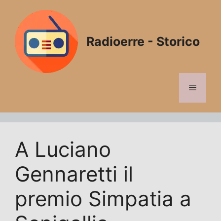
Vai
al
contenuto
Radioerre - Storico
Menu
A Luciano
Gennaretti il
premio Simpatia a