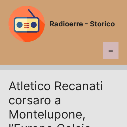
Vai
al
contenuto
Radioerre - Storico
Menu
Atletico Recanati
corsaro a
Montelupone,