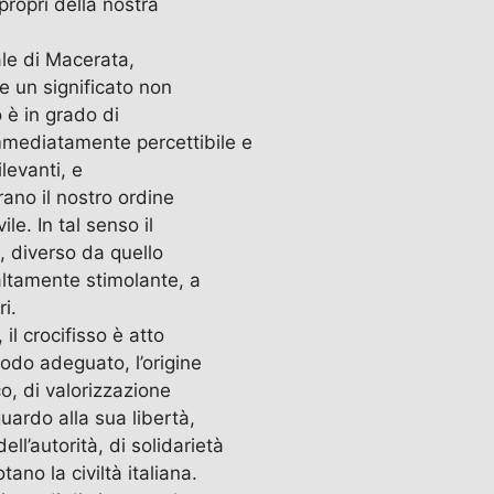
 propri della nostra
ale di Macerata,
e un significato non
o è in grado di
immediatamente percettibile e
ilevanti, e
ano il nostro ordine
le. In tal senso il
, diverso da quello
 altamente stimolante, a
i.
 il crocifisso è atto
odo adeguato, l’origine
co, di valorizzazione
guardo alla sua libertà,
ll’autorità, di solidarietà
ano la civiltà italiana.