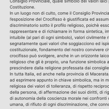
Consiglio Provinciale, quale simbolo dei valori laici
Costituzione.
In un luogo non di culto, come il Consiglio Provinci
l’esposizione del Crocifisso è giustificata ed assum
discriminatorio sotto il profilo religioso, poichè ess
rappresentare e di richiamare in forma sintetica, 
intuibile (al pari di ogni simbolo), valori civilmente r
segnatamente quei valori che soggiacciono ed ispir
costituzionale, fondamento del nostro convivere civi
crocifisso può svolgere, anche in un orizzonte laico
religioso che gli è proprio, una funzione simbolica
prescindere dalla religione professata dai consiglier
In tutta Italia, ed anche nella provincia di Macerata,
ad esprimere appunto in chiave simbolica, ma in m
religiosa dei valori di tolleranza, di rispetto recipro
della persona, di affermazione dei suoi diritti, di ri
di autonomia della coscienza morale nei confronti de
umana, di rifiuto di ogni discriminazione, che connot