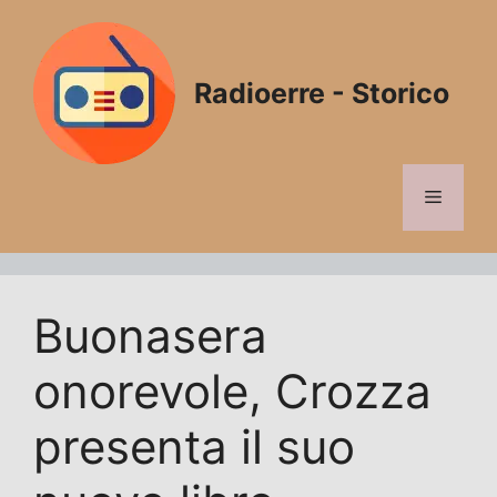
Vai
al
contenuto
Radioerre - Storico
Menu
Buonasera
onorevole, Crozza
presenta il suo