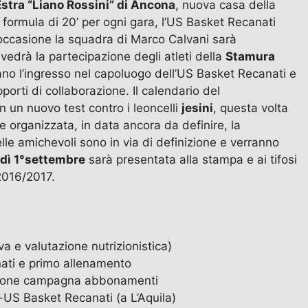
stra “Liano Rossini” di Ancona
, nuova casa della
a formula di 20’ per ogni gara, l’US Basket Recanati
 occasione la squadra di Marco Calvani sarà
edrà la partecipazione degli atleti della
Stamura
ano l’ingresso nel capoluogo dell’US Basket Recanati e
pporti di collaborazione. Il calendario del
n un nuovo test contro i leoncelli
jesini
, questa volta
 organizzata, in data ancora da definire, la
lle amichevoli sono in via di definizione e verranno
dì 1°settembre
sarà presentata alla stampa e ai tifosi
2016/2017.
a e valutazione nutrizionistica)
nati e primo allenamento
zione campagna abbonamenti
US Basket Recanati (a L’Aquila)