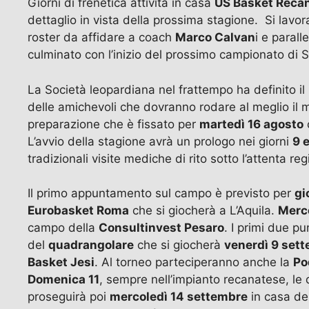
Giorni di frenetica attività in casa
US Basket Recan
dettaglio in vista della prossima stagione. Si lavor
roster da affidare a coach
Marco Calvan
i e paral
culminato con l’inizio del prossimo campionato di S
La Società leopardiana nel frattempo ha definito il
delle amichevoli che dovranno rodare al meglio il mot
preparazione che è fissato per
martedì 16 agosto
L’avvio della stagione avrà un prologo nei giorni
9 
tradizionali visite mediche di rito sotto l’attenta re
Il primo appuntamento sul campo è previsto per
gi
Eurobasket Roma
che si giocherà a L’Aquila.
Merco
campo della
Consultinvest Pesaro
. I primi due pu
del
quadrangolare
che si giocherà
venerdì 9 set
Basket Jesi
. Al torneo parteciperanno anche la
Po
Domenica 11
, sempre nell’impianto recanatese, le 
proseguirà poi
mercoledì 14 settembre
in casa de