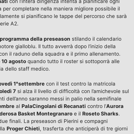
ati
con l’intera dirigenza intenta a pianificare ogni
a per completare nella maniera migliore possibile il
lelamente si pianificano le tappe del percorso che sarà
erie A2.
programma della preseason
stilando il calendario
ore gialloblu. Il tutto avverrà dopo l’inizio della
con il raduno della squadra e il primo allenamento.
e 10 agosto
quando tutto il roster si sottoporrà alle
gia dello staff medico.
ovedì 1°settembre
con il test contro la matricola
ledì 7
si alza il livello di difficoltà con l’amichevole sul
nti dell’anno saranno messi in palio nella semifinale
tembre
al
PalaCingolani di Recanati
contro l’
Aurora
derosa Basket Montegranaro
e il
Roseto Sharks
.
due finali. La preseason di Pierini e compagni
lla
Proger Chieti
, trasferta che anticiperà di tre giorni