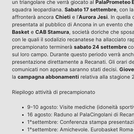
un triangolare che verrà giocato al
PalaPrometeo E
squadra leopardiana.
Sabato 17 settembre
, con l
affronterà ancora
Chieti
e l’
Aurora Jesi
. In quella
presentata al pubblico di Ancona in un evento che v
Basket
e
CAB Stamura
, società doriche che spos
con le quali il sodalizio recanatese ha allacciato ra
precampionato terminerà
sabato 24 settembre
co
sul loro campo. Durante questo periodo verrà anche
presentazione direttamente a Recanati. Gli orari de
comunicati non appena saranno stati decisi.
Giove
la
campagna abbonamenti
relativa alla stagione 
Riepilogo attività di precampionato
9-10 agosto: Visite mediche (idoneità sportiv
16 agosto: Raduno al PalaCingolani di Reca
1°settembre: Conferenza stampa presenta
1°settembre: Amichevole. Eurobasket Roma-