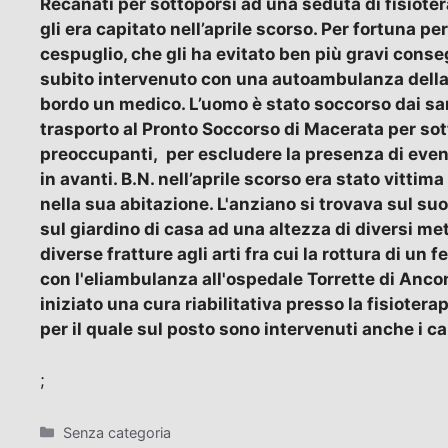
Recanati per sottoporsi ad una seduta di fisioter
gli era capitato nell’aprile scorso. Per fortuna pe
cespuglio, che gli ha evitato ben più gravi conseg
subito intervenuto con una autoambulanza della C
bordo un medico. L’uomo è stato soccorso dai san
trasporto al Pronto Soccorso di Macerata per sot
preoccupanti, per escludere la presenza di even
in avanti. B.N. nell’aprile scorso era stato vittim
nella sua abitazione. L'anziano si trovava sul su
sul giardino di casa ad una altezza di diversi met
diverse fratture agli arti fra cui la rottura di 
con l'eliambulanza all'ospedale Torrette di Anco
iniziato una cura riabilitativa presso la fisiotera
per il quale sul posto sono intervenuti anche i ca
;
Categorie
Senza categoria