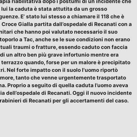
apia riabilitativa dopo i postumi di un incidente che
r lui la caduta è stata attutita da un grosso
uenze. E’ stato lui stesso a chiamare il 118 che è
roce Gialla partita dall’ospedale di Recanati con a
itari che hanno poi valutato necessario il suo
toporlo a Tac, anche se le sue condizioni non erano
tuali traumi o fratture, essendo caduto con faccia
a di un altro ben più grave infortunio mentre era
o terrazzo quando, forse per un malore è precipitato
ri. Nel forte impatto con il suolo l'uomo riportò
un femore, tanto che venne urgentemente trasportato
na. Proprio a seguito di quella caduta l’uomo aveva
pia dell’ospedale di Recanati. Oggi il nuovo incidente
rabinieri di Recanati per gli accertamenti del caso.