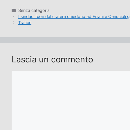
Categorie
Senza categoria
I sindaci fuori dal cratere chiedono ad Errani e Ceriscioli
Tracce
Lascia un commento
Commento