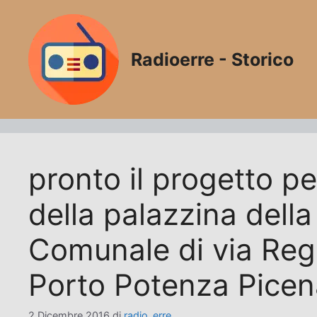
Vai
al
contenuto
Radioerre - Storico
pronto il progetto pe
della palazzina dell
Comunale di via Reg
Porto Potenza Picen
2 Dicembre 2016
di
radio_erre