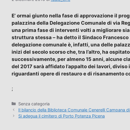
E’ ormai giunto nella fase di approvazione il prog
palazzina della Delegazione Comunale di via Regi
una prima fase di interventi volti a migliorare sia 
struttura stessa – ha detto il Sindaco Francesco A
delegazione comunale è, infatti, una delle palazzin
inizi del secolo scorso che, tra l’altro, ha ospitat
successivamente, per almeno 15 anni, alcune class
del 2017 sarà affidato l’appalto dei lavori, diviso
riguardanti opere di restauro e di risanamento c
;
Categorie
Senza categoria
Il bilancio della Biblioteca Comunale Cenerelli Campana d
Si adegua il cimitero di Porto Potenza Picena