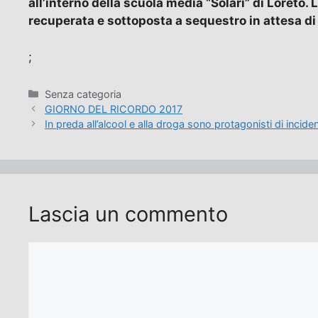
all’interno della scuola media “Solari” di Loreto. L
recuperata e sottoposta a sequestro in attesa di
;
Categorie
Senza categoria
GIORNO DEL RICORDO 2017
In preda all’alcool e alla droga sono protagonisti di inciden
Lascia un commento
Commento