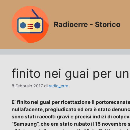
Vai
al
contenuto
Radioerre - Storico
finito nei guai per 
8 Febbraio 2017
di
radio_erre
E’ finito nei guai per ricettazione il portorecanat
nullafacente, pregiudicato ed ora è stato denunci
sono stati raccolti gravi e precisi indizi di col
“Samsung”, che era stato rubato il 15 novembre