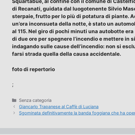
Squartabue, al confine con il comune di Castelfi
di Recanati, guidata dal luogotenente Silvio Masc
sterpaie, frutto per lo più di potatura di piante.
un’ora inconsueta della notte, è stato un autom
al 115. Nel giro di pochi minuti una autobotte era 
di due ore per spegnere l’incendio e mettere in si
indagando sulle cause dell’incendio: non si esc
farsi strada quella della causa accidentale.
foto di repertorio
;
Categorie
Senza categoria
Giancarlo Trapanese al Caffè di Luciana
Sgominata definitivamente la banda foggiana che ha ope