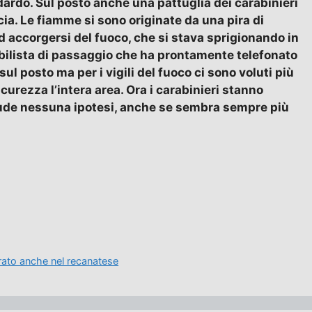
dardo. Sul posto anche una pattuglia dei carabinieri
ia. Le fiamme si sono originate da una pira di
 Ad accorgersi del fuoco, che si stava sprigionando in
obilista di passaggio che ha prontamente telefonato
sul posto ma per i vigili del fuoco ci sono voluti più
curezza l’intera area. Ora i carabinieri stanno
lude nessuna ipotesi, anche se sembra sempre più
rato anche nel recanatese