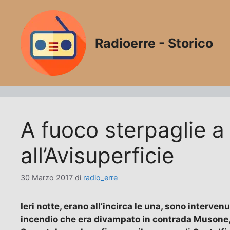
Vai
al
contenuto
Radioerre - Storico
A fuoco sterpaglie a
all’Avisuperficie
30 Marzo 2017
di
radio_erre
Ieri notte, erano all’incirca le una, sono interven
incendio che era divampato in contrada Musone, al