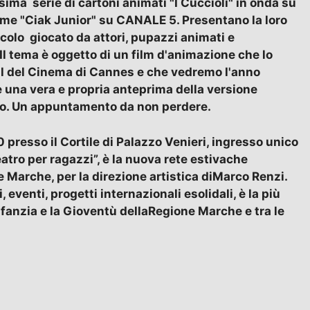
sima serie di cartoni animati "I Cuccioli" in onda su
come "Ciak Junior" su CANALE 5. Presentano la loro
olo giocato da attori, pupazzi animati e
 Il tema è oggetto di un film d'animazione che lo
al del Cinema di Cannes e che vedremo l'anno
è una vera e propria anteprima della versione
ino. Un appuntamento da non perdere.
0 presso il Cortile di Palazzo Venieri, ingresso unico
tro per ragazzi”, è la nuova rete estivache
 Marche, per la direzione artistica diMarco Renzi.
, eventi, progetti internazionali esolidali, è la più
nfanzia e la Gioventù dellaRegione Marche e tra le