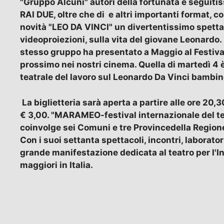
"Gruppo Alcuni" autori della fortunata e seguitis
RAI DUE, oltre che di e altri importanti format, 
novità "LEO DA VINCI" un divertentissimo spettac
videoproiezioni, sulla vita del giovane Leonardo.
stesso gruppo ha presentato a Maggio al Festiv
prossimo nei nostri cinema. Quella di martedì 4 
teatrale del lavoro sul Leonardo Da Vinci bamb
La biglietteria sarà aperta a partire alle ore 20,3
€ 3,00. "MARAMEO-festival internazionale del tea
coinvolge sei Comuni e tre Provincedella Regione
Con i suoi settanta spettacoli, incontri, laboratori
grande manifestazione dedicata al teatro per l'I
maggiori in Italia.