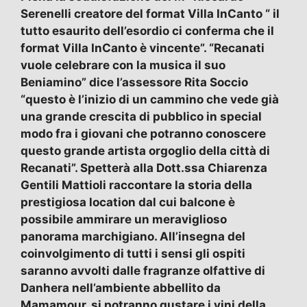
Serenelli creatore del format Villa InCanto “ il
tutto esaurito dell’esordio ci conferma che il
format Villa InCanto è vincente”. “Recanati
vuole celebrare con la musica il suo
Beniamino” dice l’assessore Rita Soccio
“questo è l’inizio di un cammino che vede già
una grande crescita di pubblico in special
modo fra i giovani che potranno conoscere
questo grande artista orgoglio della città di
Recanati”. Spetterà alla Dott.ssa Chiarenza
Gentili Mattioli raccontare la storia della
prestigiosa location dal cui balcone è
possibile ammirare un meraviglioso
panorama marchigiano. All’insegna del
coinvolgimento di tutti i sensi gli ospiti
saranno avvolti dalle fragranze olfattive di
Danhera nell’ambiente abbellito da
Mamamour, si potranno gustare i vini della