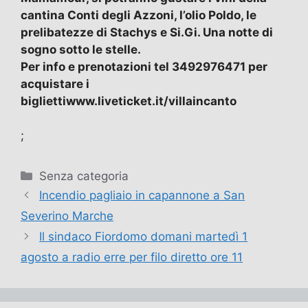
cantina Conti degli Azzoni, l’olio Poldo, le
prelibatezze di Stachys e Si.Gi. Una notte di
sogno sotto le stelle.
Per info e prenotazioni tel 3492976471 per
acquistare i
bigliettiwww.liveticket.it/villaincanto
;
Categorie
Senza categoria
Incendio pagliaio in capannone a San
Severino Marche
Il sindaco Fiordomo domani martedì 1
agosto a radio erre per filo diretto ore 11