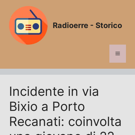
Vai
al
contenuto
Radioerre - Storico
Menu
Incidente in via
Bixio a Porto
Recanati: coinvolta