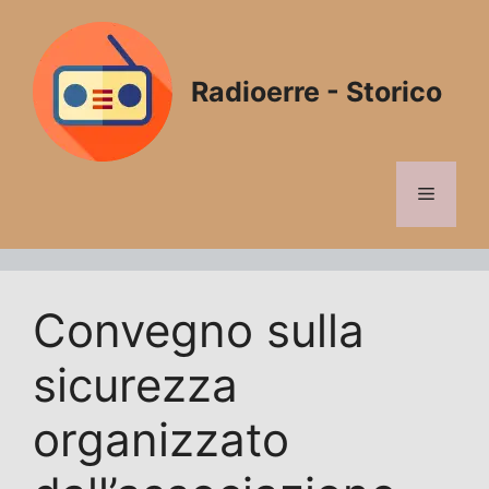
Vai
al
contenuto
Radioerre - Storico
Menu
Convegno sulla
sicurezza
organizzato