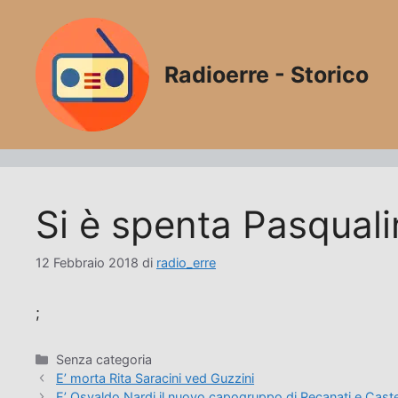
Vai
al
contenuto
Radioerre - Storico
Si è spenta Pasquali
12 Febbraio 2018
di
radio_erre
;
Categorie
Senza categoria
E’ morta Rita Saracini ved Guzzini
E’ Osvaldo Nardi il nuovo capogruppo di Recanati e Castel