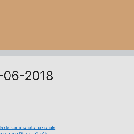
-06-2018
ale del campionato nazionale
nno torna Photos On Air!