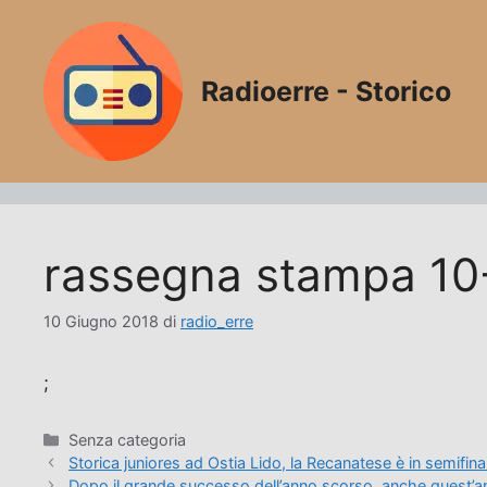
Vai
al
contenuto
Radioerre - Storico
rassegna stampa 10
10 Giugno 2018
di
radio_erre
;
Categorie
Senza categoria
Storica juniores ad Ostia Lido, la Recanatese è in semifin
Dopo il grande successo dell’anno scorso, anche quest’a