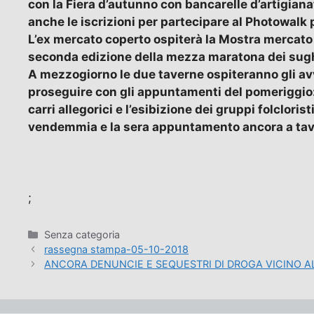
con la Fiera d’autunno con bancarelle d’artigiana
anche le iscrizioni per partecipare al Photowalk 
L’ex mercato coperto ospiterà la Mostra mercato m
seconda edizione della mezza maratona dei sughit
A mezzogiorno le due taverne ospiteranno gli avve
proseguire con gli appuntamenti del pomeriggio: d
carri allegorici e l’esibizione dei gruppi folclorist
vendemmia e la sera appuntamento ancora a tavol
;
Categorie
Senza categoria
rassegna stampa-05-10-2018
ANCORA DENUNCIE E SEQUESTRI DI DROGA VICINO A