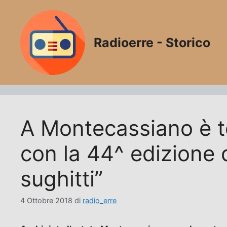
Vai
al
contenuto
Radioerre - Storico
A Montecassiano è t
con la 44^ edizione 
sughitti”
4 Ottobre 2018
di
radio_erre