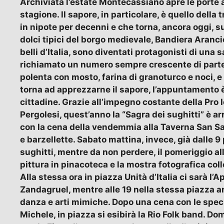
Archiviata l’estate Montecassiano apre le porte all
stagione. Il sapore, in particolare, è quello della
in nipote per decenni e che torna, ancora oggi, su
dolci tipici del borgo medievale, Bandiera Aranci
belli d’Italia, sono diventati protagonisti di una 
richiamato un numero sempre crescente di partec
polenta con mosto, farina di granoturco e noci, e
torna ad apprezzarne il sapore, l’appuntamento è
cittadine. Grazie all’impegno costante della Pro 
Pergolesi, quest’anno la “Sagra dei sughitti” è arr
con la cena della vendemmia alla Taverna San Sal
e barzellette. Sabato mattina, invece, già dalle 9 
sughitti, mentre da non perdere, il pomeriggio all
pittura in pinacoteca e la mostra fotografica colle
Alla stessa ora in piazza Unità d’Italia ci sarà l’
Zandagruel, mentre alle 19 nella stessa piazza 
danza e arti mimiche. Dopo una cena con le specia
Michele, in piazza si esibirà la Rio Folk band. Do