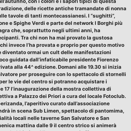
’autunno, con i colori e i sapori tipici di questa
 tradizione, delle ricette antiche tramandate di nonna
lle tavole di tanti montecassianesi. I “sughitti”,
one e Spighe Verdi e parte del network I Borghi più
sagra che, soprattutto negli ultimi anni, ha
ipanti. Tra chi non ha mai provato la gustosa
 chi invece l’ha provata e proprio per questo motivo
 diventato ormai un cult delle manifestazioni
loco guidata dall’infaticabile presidente Fiorenzo
ivata alla 44^ edizione. Domani alle 19.30 si inizia
vatore per proseguire con lo spettacolo di stornelli
per le vie del centro si potranno acquistare i
e 17 l’inaugurazione della mostra collettiva di
ttiva a Palazzo dei Priori a cura del locale Fotoclub.
Aperizanda, l’aperitivo curato dall’associazione
andrà in scena Sub Limen, spettacolo di pantomima,
lità locali nelle taverne San Salvatore e San
menica mattina dalle 9 il centro strico si animerà