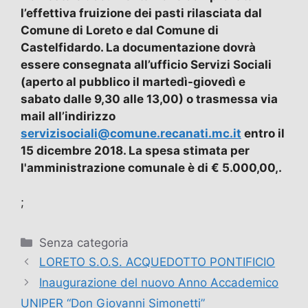
l’effettiva fruizione dei pasti rilasciata dal
Comune di Loreto e dal Comune di
Castelfidardo. La documentazione dovrà
essere consegnata all’ufficio Servizi Sociali
(aperto al pubblico il martedì-giovedì e
sabato dalle 9,30 alle 13,00) o trasmessa via
mail all’indirizzo
servizisociali@comune.recanati.mc.it
entro il
15 dicembre 2018. La spesa stimata per
l'amministrazione comunale è di € 5.000,00,.
;
Categorie
Senza categoria
LORETO S.O.S. ACQUEDOTTO PONTIFICIO
Inaugurazione del nuovo Anno Accademico
UNIPER “Don Giovanni Simonetti”