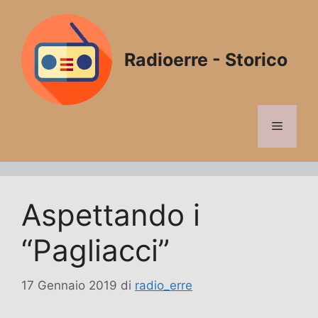
Vai
al
contenuto
Radioerre - Storico
Menu
Aspettando i
“Pagliacci”
17 Gennaio 2019
di
radio_erre