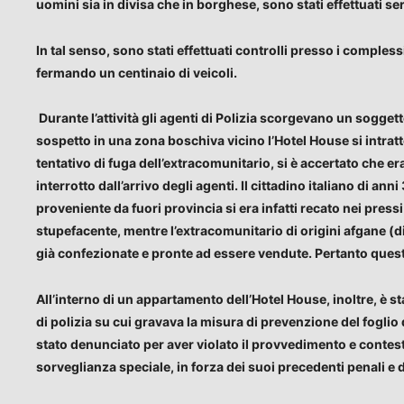
uomini sia in divisa che in borghese, sono stati effettuati serv
In tal senso, sono stati effettuati controlli presso i comple
fermando un centinaio di veicoli.
Durante l’attività gli agenti di Polizia scorgevano un sogget
sospetto in una zona boschiva vicino l’Hotel House si intrat
tentativo di fuga dell’extracomunitario, si è accertato che e
interrotto dall’arrivo degli agenti. Il cittadino italiano di 
proveniente da fuori provincia si era infatti recato nei pres
stupefacente, mentre l’extracomunitario di origini afgane (di
già confezionate e pronte ad essere vendute. Pertanto quest’
All’interno di un appartamento dell’Hotel House, inoltre, è st
di polizia su cui gravava la misura di prevenzione del foglio 
stato denunciato per aver violato il provvedimento e contestu
sorveglianza speciale, in forza dei suoi precedenti penali e 