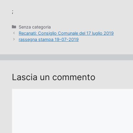
;
Categorie
Senza categoria
Recanati: Consiglio Comunale del 17 luglio 2019
rassegna stampa 19-07-2019
Lascia un commento
Commento