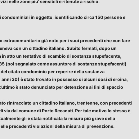
izi nelle zone piu’ sensibili e ritenute a rischio.
ssi condominiali in oggetto, identificando circa 150 persone e
to extracomunitario già noto per i suoi precedenti che con fare
teneva con un cittadino italiano. Subito fermati, dopo un
ra in atto un tentativo di scambio di sostanza stupefacente,
anni 35 (poi segnalato come assuntore di sostanze stupefacenti)
si del citato condominio per reperire della sostanza
 anni 30) è stato trovato in possesso di alcuni dosi di eroina,
ultimo è stato denunciato per detenzione ai fini di spaccio
ato rintracciato un cittadino italiano, trentenne, con precedenti
di via dal comune di Porto Recanati. Per tale motivo lo stesso è
almente gli è stata notificata la misura più grave della
delle precedenti violazioni della misura di prevenzione.