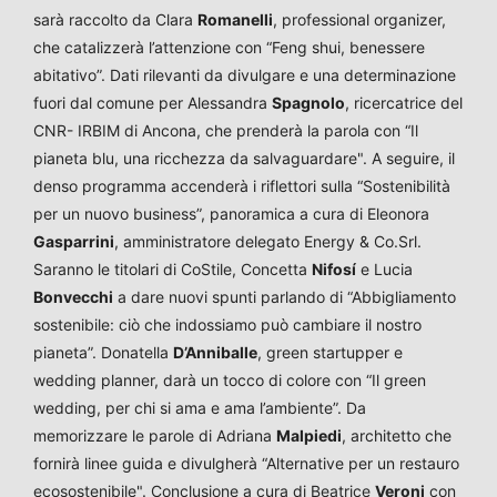
sarà raccolto da Clara
Romanelli
, professional organizer,
che catalizzerà l’attenzione con “Feng shui, benessere
abitativo”. Dati rilevanti da divulgare e una determinazione
fuori dal comune per Alessandra
Spagnolo
, ricercatrice del
CNR- IRBIM di Ancona, che prenderà la parola con “Il
pianeta blu, una ricchezza da salvaguardare". A seguire, il
denso programma accenderà i riflettori sulla “Sostenibilità
per un nuovo business”, panoramica a cura di Eleonora
Gasparrini
, amministratore delegato Energy & Co.Srl.
Saranno le titolari di CoStile, Concetta
Nifosí
e Lucia
Bonvecchi
a dare nuovi spunti parlando di “Abbigliamento
sostenibile: ciò che indossiamo può cambiare il nostro
pianeta”. Donatella
D’Anniballe
, green startupper e
wedding planner, darà un tocco di colore con “Il green
wedding, per chi si ama e ama l’ambiente”. Da
memorizzare le parole di Adriana
Malpiedi
, architetto che
fornirà linee guida e divulgherà “Alternative per un restauro
ecosostenibile". Conclusione a cura di Beatrice
Veroni
con