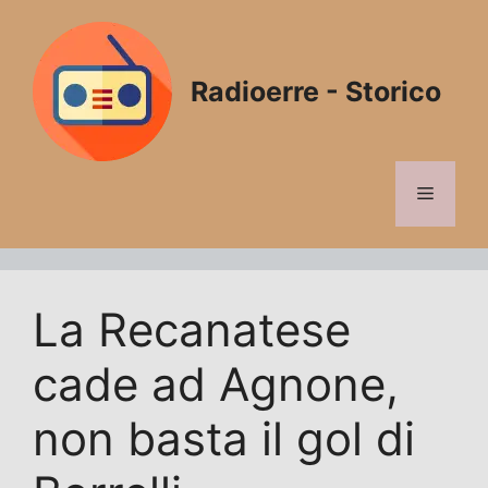
Vai
al
contenuto
Radioerre - Storico
Menu
La Recanatese
cade ad Agnone,
non basta il gol di