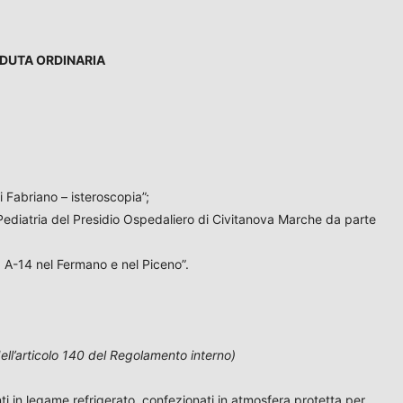
SEDUTA ORDINARIA
i Fabriano – isteroscopia”;
Pediatria del Presidio Ospedaliero di Civitanova Marche da parte
a A-14 nel Fermano e nel Piceno”.
ell’articolo 140 del Regolamento interno)
nti in legame refrigerato, confezionati in atmosfera protetta per