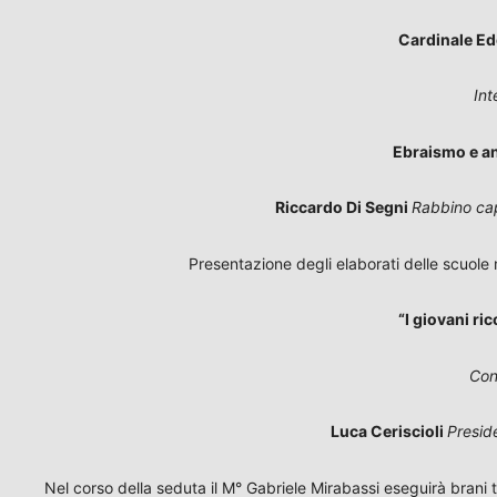
Cardinale Ed
Int
Ebraismo e a
Riccardo Di Segni
Rabbino ca
Presentazione degli elaborati delle scuole
“I giovani ri
Con
Luca Ceriscioli
Presid
Nel corso della seduta il M° Gabriele Mirabassi eseguirà brani t