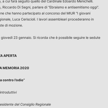
 a cui farà seguito quello del Cardinale Edoardo Menichelli.
 Riccardo Di Segni, parlare di “Ebraismo e antisemitismo oggi”.
giane che hanno partecipato al concorso del MIUR “I giovani
gionale, Luca Ceriscioli. I lavori assembleari procederanno in
ste di mozione.
giovedì 23 gennaio. Si ricorda che è possibile seguire le sedute
A APERTA
A MEMORIA 2020
 contro l’odio”
introduttivi
esidente del Consiglio Regionale