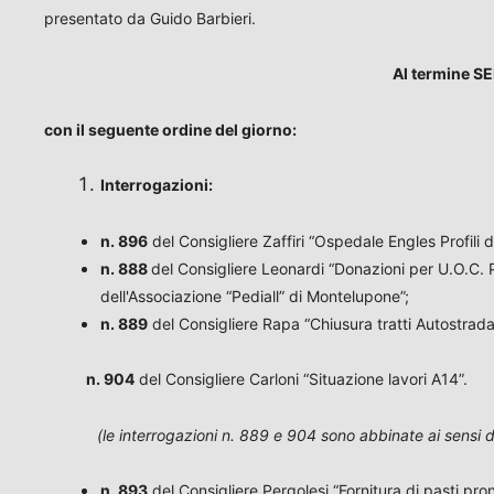
presentato da Guido Barbieri.
Al termine 
con il seguente ordine del giorno:
Interrogazioni
:
n. 896
del Consigliere Zaffiri “Ospedale Engles Profili d
n. 888
del Consigliere Leonardi “Donazioni per U.O.C. 
dell'Associazione “Pediall” di Montelupone”;
n. 889
del Consigliere Rapa “Chiusura tratti Autostrad
n. 904
del Consigliere Carloni “Situazione lavori A14”.
(le interrogazioni n. 889 e 904 sono abbinate ai sensi d
n. 893
del Consigliere Pergolesi “Fornitura di pasti pro