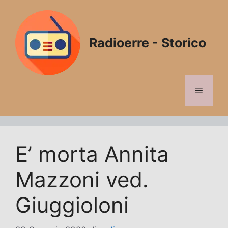
Vai
al
contenuto
Radioerre - Storico
Menu
E’ morta Annita
Mazzoni ved.
Giuggioloni