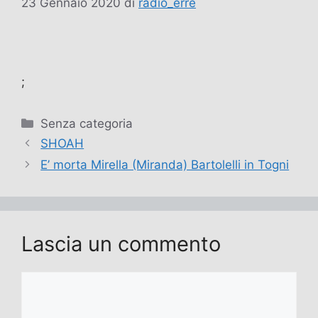
23 Gennaio 2020
di
radio_erre
;
Categorie
Senza categoria
SHOAH
E’ morta Mirella (Miranda) Bartolelli in Togni
Lascia un commento
Commento