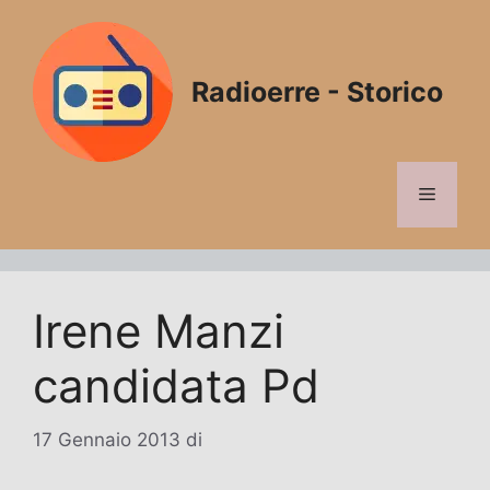
Vai
al
contenuto
Radioerre - Storico
Menu
Irene Manzi
candidata Pd
17 Gennaio 2013
di