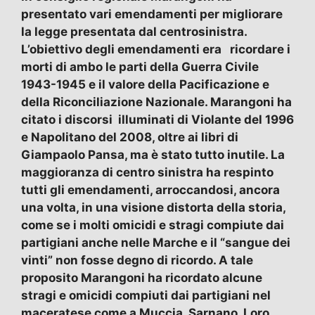
presentato vari emendamenti per migliorare
la legge presentata dal centrosinistra.
L’obiettivo degli emendamenti era ricordare i
morti di ambo le parti della Guerra Civile
1943-1945 e il valore della Pacificazione e
della Riconciliazione Nazionale. Marangoni ha
citato i discorsi illuminati di Violante del 1996
e Napolitano del 2008, oltre ai libri di
Giampaolo Pansa, ma è stato tutto inutile. La
maggioranza di centro sinistra ha respinto
tutti gli emendamenti, arroccandosi, ancora
una volta, in una visione distorta della storia,
come se i molti omicidi e stragi compiute dai
partigiani anche nelle Marche e il “sangue dei
vinti” non fosse degno di ricordo. A tale
proposito Marangoni ha ricordato alcune
stragi e omicidi compiuti dai partigiani nel
maceratese come a Muccia, Sarnano, Loro