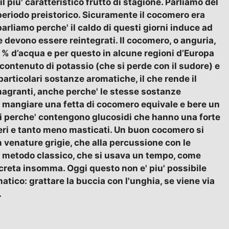
l piu' caratteristico frutto di stagione. Parliamo del
l periodo preistorico. Sicuramente il cocomero era
arliamo perche' il caldo di questi giorni induce ad
 devono essere reintegrati. Il cocomero, o anguria,
95 % d’acqua e per questo in alcune regioni d’Europa
ontenuto di potassio (che si perde con il sudore) e
 particolari sostanze aromatiche, il che rende il
magranti, anche perche' le stesse sostanze
 mangiare una fetta di cocomero equivale e bere un
mi perche' contengono glucosidi che hanno una forte
teri e tanto meno masticati. Un buon cocomero si
n venature grigie, che alla percussione con le
n metodo classico, che si usava un tempo, come
creta insomma. Oggi questo non e' piu' possibile
atico: grattare la buccia con l'unghia, se viene via
.