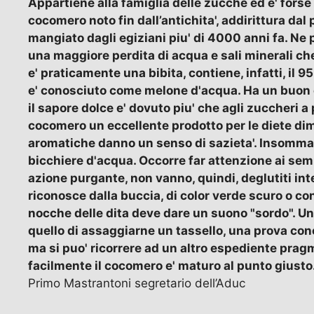
Appartiene alla famiglia delle zucche ed e' forse i
cocomero noto fin dall’antichita', addirittura da
mangiato dagli egiziani piu' di 4000 anni fa. Ne p
una maggiore perdita di acqua e sali minerali che
e' praticamente una bibita, contiene, infatti, il 
e' conosciuto come melone d'acqua. Ha un buon c
il sapore dolce e' dovuto piu' che agli zuccheri a
cocomero un eccellente prodotto per le diete di
aromatiche danno un senso di sazieta'. Insomma
bicchiere d'acqua. Occorre far attenzione ai se
azione purgante, non vanno, quindi, deglutiti in
riconosce dalla buccia, di color verde scuro o co
nocche delle dita deve dare un suono "sordo". U
quello di assaggiarne un tassello, una prova con
ma si puo' ricorrere ad un altro espediente pragm
facilmente il cocomero e' maturo al punto giusto
Primo Mastrantoni segretario dell’Aduc