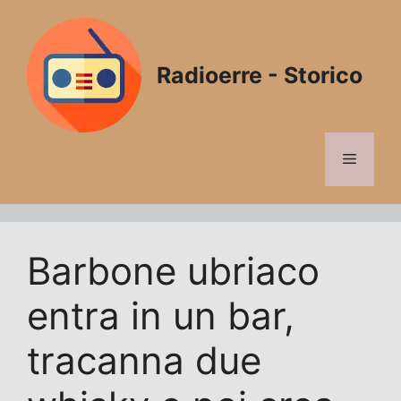
Vai
al
contenuto
Radioerre - Storico
Menu
Barbone ubriaco
entra in un bar,
tracanna due