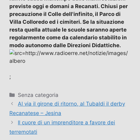
previste oggi e domani a Recanati. Chiusi per
precauzione il Colle dell'infinito, il Parco di
Villa Colloredo ed i cimiteri. Se la situazione
resta quella attuale le scuole saranno aperte
regolarmente come da calendario stabilito in
modo autonomo dalle Direzioni Didattiche.
;
Categorie
Senza categoria
Al via il girone di ritorno, al Tubaldi il derby
Recanatese – Jesina
Il cuore di un imprenditore a favore dei
terremotati