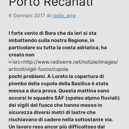
Porto Recanati
6 Gennaio 2017
di
radio_erre
l forte vento di Bora che da ieri si sta
imbattendo sulla nostra Regione, in
particolare su tutta la costa adriatica, ha
creato non
pochi problemi. A Loreto la copertura di
piombo della cupola della Basilica è stata
messa a dura prova. Questa mattina sono
accorsi le squadre SAF (speleo alpino fluviali)
dei vigili del fuoco che hanno messo in
sicurezza diversi metri di lastre che
rischiavano di cadere nella sottostante via.
Un lavoro reso ancor più difficoltoso dal