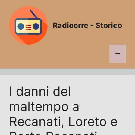
Vai
al
contenuto
Radioerre - Storico
Menu
I danni del
maltempo a
Recanati, Loreto e