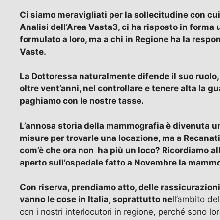
Ci siamo meravigliati per la sollecitudine con cu
Analisi dell’Area Vasta3, ci ha risposto in forma
formulato a loro, ma a chi in Regione ha la respon
Vaste.
La Dottoressa naturalmente difende il suo ruolo,
oltre vent’anni, nel controllare e tenere alta la g
paghiamo con le nostre tasse.
L’annosa storia della mammografia è divenuta un
misure per trovarle una locazione, ma a Recanat
com’è che ora non ha più un loco? Ricordiamo al
aperto sull’ospedale fatto a Novembre la mammog
Con riserva, prendiamo atto, delle rassicurazio
vanno le cose in Italia, soprattutto ne
ll’ambito de
con i nostri interlocutori in regione, perché sono l