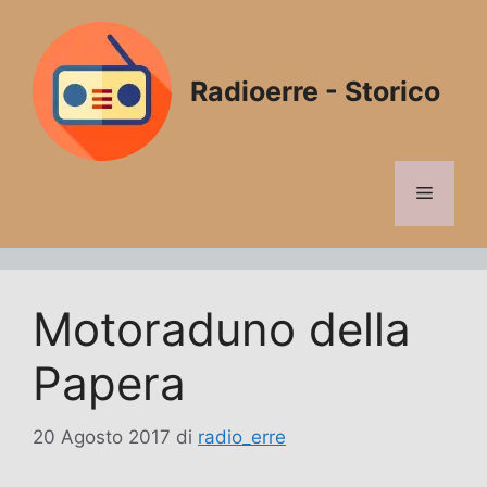
Vai
al
contenuto
Radioerre - Storico
Menu
Motoraduno della
Papera
20 Agosto 2017
di
radio_erre