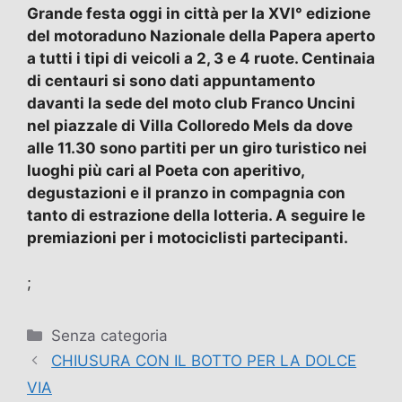
Grande festa oggi in città per la XVI° edizione
del motoraduno Nazionale della Papera aperto
a tutti i tipi di veicoli a 2, 3 e 4 ruote. Centinaia
di centauri si sono dati appuntamento
davanti la sede del moto club Franco Uncini
nel piazzale di Villa Colloredo Mels da dove
alle 11.30 sono partiti per un giro turistico nei
luoghi più cari al Poeta con aperitivo,
degustazioni e il pranzo in compagnia con
tanto di estrazione della lotteria. A seguire le
premiazioni per i motociclisti partecipanti.
;
Categorie
Senza categoria
CHIUSURA CON IL BOTTO PER LA DOLCE
VIA