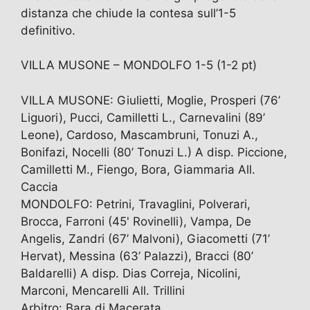
distanza che chiude la contesa sull’1-5
definitivo.
VILLA MUSONE – MONDOLFO 1-5 (1-2 pt)
VILLA MUSONE: Giulietti, Moglie, Prosperi (76’
Liguori), Pucci, Camilletti L., Carnevalini (89’
Leone), Cardoso, Mascambruni, Tonuzi A.,
Bonifazi, Nocelli (80’ Tonuzi L.) A disp. Piccione,
Camilletti M., Fiengo, Bora, Giammaria All.
Caccia
MONDOLFO: Petrini, Travaglini, Polverari,
Brocca, Farroni (45' Rovinelli), Vampa, De
Angelis, Zandri (67’ Malvoni), Giacometti (71’
Hervat), Messina (63’ Palazzi), Bracci (80’
Baldarelli) A disp. Dias Correja, Nicolini,
Marconi, Mencarelli All. Trillini
Arbitro: Bara di Macerata