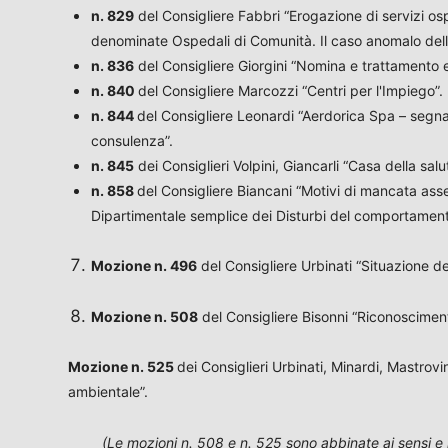
n. 829
del Consigliere Fabbri “Erogazione di servizi osp
denominate Ospedali di Comunità. Il caso anomalo della
n. 836
del Consigliere Giorgini “Nomina e trattamento 
n. 840
del Consigliere Marcozzi “Centri per l'Impiego”.
n. 844
del Consigliere Leonardi “Aerdorica Spa – segnal
consulenza”.
n. 845
dei Consiglieri Volpini, Giancarli “Casa della salu
n. 858
del Consigliere Biancani “Motivi di mancata ass
Dipartimentale semplice dei Disturbi del comportamen
Mozione
n. 496
del Consigliere Urbinati “Situazione 
Mozione n. 508
del Consigliere Bisonni “Riconosciment
Mozione n. 525
dei Consiglieri Urbinati, Minardi, Mastro
ambientale”.
(Le mozioni n. 508 e n. 525 sono abbinate ai sensi e p