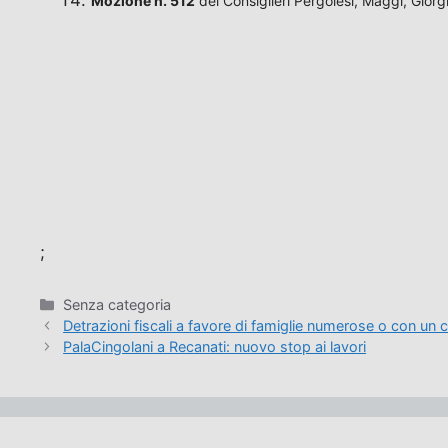
Mozione n. 512
dei Consiglieri Pergolesi, Maggi, Giorgi
;
Categorie
Senza categoria
Detrazioni fiscali a favore di famiglie numerose o con un
PalaCingolani a Recanati: nuovo stop ai lavori