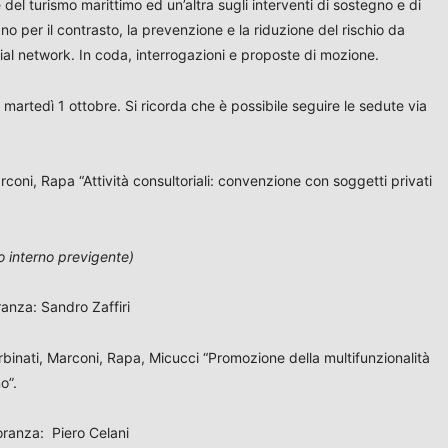
 del turismo marittimo ed un’altra sugli interventi di sostegno e di
o per il contrasto, la prevenzione e la riduzione del rischio da
al network. In coda, interrogazioni e proposte di mozione.
artedì 1 ottobre. Si ricorda che è possibile seguire le sedute via
arconi, Rapa “Attività consultoriali: convenzione con soggetti privati
to interno previgente)
anza: Sandro Zaffiri
 Urbinati, Marconi, Rapa, Micucci “Promozione della multifunzionalità
o”.
oranza: Piero Celani