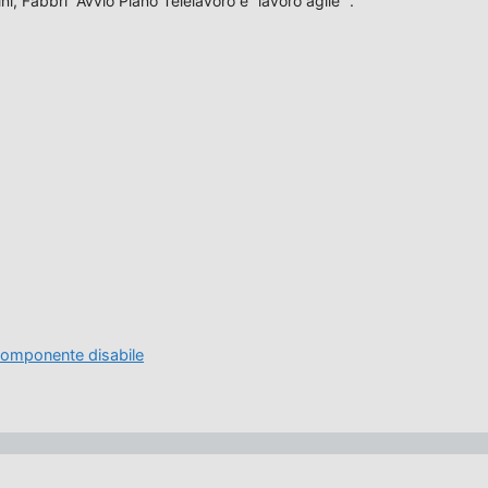
ni, Fabbri “Avvio Piano Telelavoro e “lavoro agile””.
 componente disabile