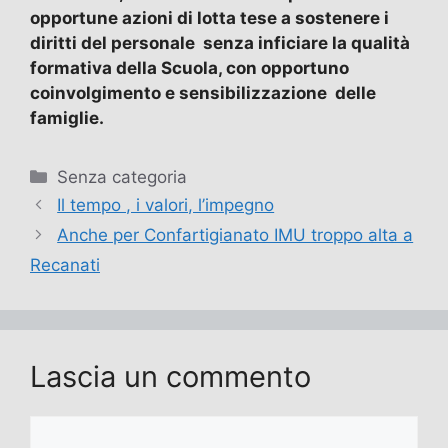
opportune azioni di lotta tese a sostenere i
diritti del personale senza inficiare la qualità
formativa della Scuola, con opportuno
coinvolgimento e sensibilizzazione delle
famiglie.
Categorie
Senza categoria
Il tempo , i valori, l’impegno
Anche per Confartigianato IMU troppo alta a
Recanati
Lascia un commento
Commento