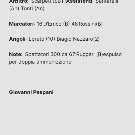
Arbitro:
Scarpeti (SBT)
Assistenti
: Santarelli
(An) Tonti (An)
Marcatori
: 16’D’Errico (B) 48’Rossini(B)
Angoli
: Loreto (10) Biagio Nazzaro(2)
Note:
Spettatori 300 ca 67’Ruggeri (B)espulso
per doppia ammonizzione
Giovanni Pespani