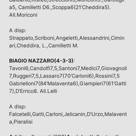
a5, Camilletti D6.,Scoppa6(21’Cheddira5).
All.Moriconi
A disp:
Strappato,Scriboni,Angeletti,Alessandrini,Cimin
ari,Cheddira, L.,Camilletti M.
BIAGIO NAZZARO(4-3-3)
:
Tavoni6,Candolfi7,5,Santoni7,Medici7,Giovagnoli
7,Ruggeri7,5,Lassaro7(70’Carloni6),Rossini7,5
Gabrielloni7(84’Malaventa6),Giampieri7(61’Gatti
7),D’Errico8. All.Lelli
A disp:
Falcetelli,Gatti,Carloni,Jelicanin,D’Urzo,Malavent
a,Pieralisi