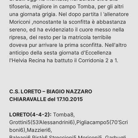
tifoseria, migliore in campo Tomba, per gli altri
una giornata grigia. Nel dopo partita l ‘allenatore
Moriconi ,nonostante la sconfitta è abbastanza
sereno, ed ha evidenziato il cuore messo nella
ripresa, del resto per la matricola terribile
doveva pur arrivare la prima sconfitta. Nell'altro
anticipo della sesta giornata d'Eccellenza
l'Helvia Recina ha battuto il Corridonia 2 a 1.
C.S. LORETO – BIAGIO NAZZARO
CHIARAVALLE del 17.10.2015
LORETO(4-4-2):
Tomba8,
Grottini5(53’Alessandrini6),Pigliacampo5(70’Scri
boni6),Mazzieri6,
Baleani6,Ristè6,Streccioni5,Moriconi5.,Garbugli